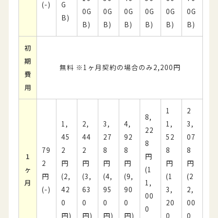
(-)
G
0G
0G
0G
0G
0G
0G
B)
B)
B)
B)
B)
B)
B)
初
期
無料 ※1ヶ月契約の場合のみ2,200円
費
用
1
2
8,
1,
2,
3,
4,
1,
3,
22
45
44
27
92
52
07
8
79
2
2
8
8
8
8
1
円
2
円
円
円
円
円
円
ヶ
(1
円
(2,
(3,
(4,
(9,
(1
(2
月
1,
(-)
42
63
95
90
3,
2,
00
0
0
0
0
20
00
0
円)
円)
円)
円)
0
0