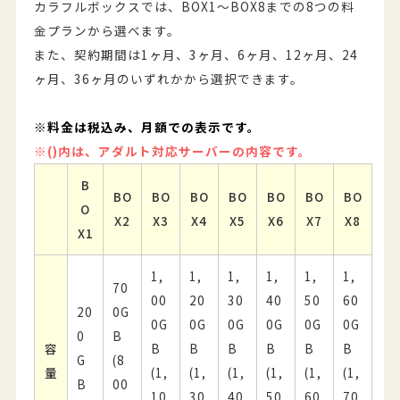
カラフルボックスでは、BOX1～BOX8までの8つの料
金プランから選べます。
また、契約期間は1ヶ月、3ヶ月、6ヶ月、12ヶ月、24
ヶ月、36ヶ月のいずれかから選択できます。
※料金は税込み、月額での表示です。
※()内は、アダルト対応サーバーの内容です。
B
BO
BO
BO
BO
BO
BO
BO
O
X2
X3
X4
X5
X6
X7
X8
X1
1,
1,
1,
1,
1,
1,
70
00
20
30
40
50
60
20
0G
0G
0G
0G
0G
0G
0G
0
B
容
B
B
B
B
B
B
G
(8
量
(1,
(1,
(1,
(1,
(1,
(1,
B
00
10
30
40
50
60
70