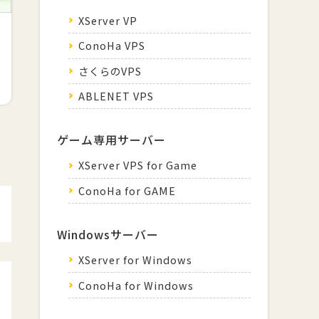
XServer VP
ConoHa VPS
さくらのVPS
ABLENET VPS
ゲーム専用サーバー
XServer VPS for Game
ConoHa for GAME
Windowsサーバー
XServer for Windows
ConoHa for Windows