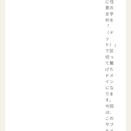
に任
意の
文字
列を
「.
（ド
ッ
ト）」
で区
切っ
て繋
げた
ドメ
イン
にな
りま
す。
今回
は、
この
サブ
ドメ