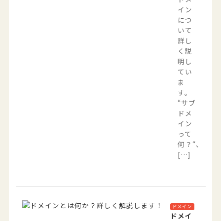
イン
につ
いて
詳し
く説
明し
てい
ま
す。
“サブ
ドメ
イン
って
何？“、”
[…]
ドメイン
ドメイ